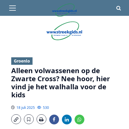
Primair
🌤️ Groenlo:
24°C
• Vandaag 15° / 25°
menu
Ga
naar
de
inhoud
Groenlo
Alleen volwassenen op de
Zwarte Cross? Nee hoor, hier
vind je het walhalla voor de
kids
18 juli 2025
530