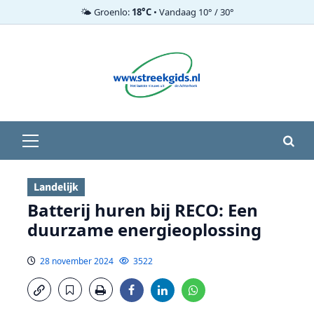
🌤️ Groenlo:
18°C
• Vandaag 10° / 30°
Ga
naar
de
inhoud
Primair
menu
Landelijk
Batterij huren bij RECO: Een
duurzame energieoplossing
28 november 2024
3522