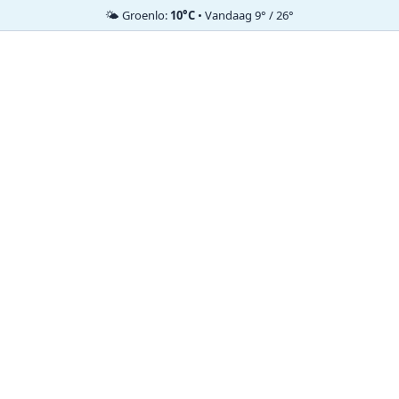
🌤️ Groenlo:
10°C
• Vandaag 9° / 26°
Ga
naar
de
inhoud