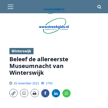
Primair
🌤️ Groenlo:
16°C
• Vandaag 12° / 22°
menu
Ga
naar
de
inhoud
Winterswijk
Beleef de allereerste
Museumnacht van
Winterswijk
20 november 2023
2793