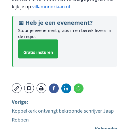
kijk je op
villamondriaan.nl
📅 Heb je een evenement?
Stuur je evenement gratis in en bereik lezers in
de regio.
Gratis insturen
Vorige:
Koppelkerk ontvangt bekroonde schrijver Jaap
Bericht
Robben
navigatie
Volgende: