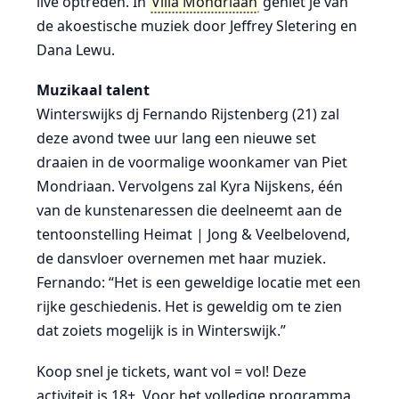
live optreden. In
Villa Mondriaan
geniet je van
de akoestische muziek door Jeffrey Sletering en
Dana Lewu.
Muzikaal talent
Winterswijks dj Fernando Rijstenberg (21) zal
deze avond twee uur lang een nieuwe set
draaien in de voormalige woonkamer van Piet
Mondriaan. Vervolgens zal Kyra Nijskens, één
van de kunstenaressen die deelneemt aan de
tentoonstelling Heimat | Jong & Veelbelovend,
de dansvloer overnemen met haar muziek.
Fernando: “Het is een geweldige locatie met een
rijke geschiedenis. Het is geweldig om te zien
dat zoiets mogelijk is in Winterswijk.”
Koop snel je tickets, want vol = vol! Deze
activiteit is 18+. Voor het volledige programma