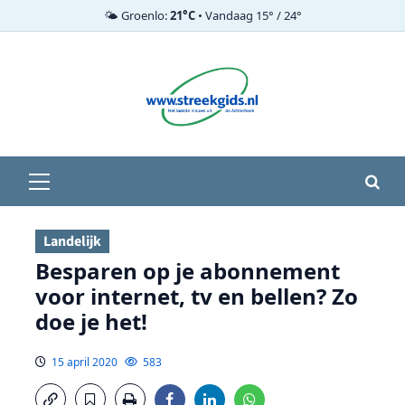
🌤️ Groenlo:
21°C
• Vandaag 15° / 24°
Ga
naar
de
inhoud
Primair
menu
Landelijk
Besparen op je abonnement
voor internet, tv en bellen? Zo
doe je het!
15 april 2020
583