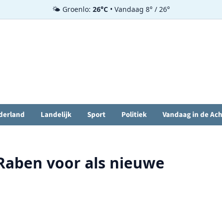
🌤️ Groenlo:
26°C
• Vandaag 8° / 26°
derland
Landelijk
Sport
Politiek
Vandaag in de Ac
 Raben voor als nieuwe