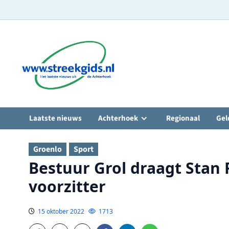
Ga
naar
de
inhoud
Laatste nieuws
Achterhoek
Regionaal
Gel
Groenlo
Sport
Bestuur Grol draagt Stan
voorzitter
15 oktober 2022
1713