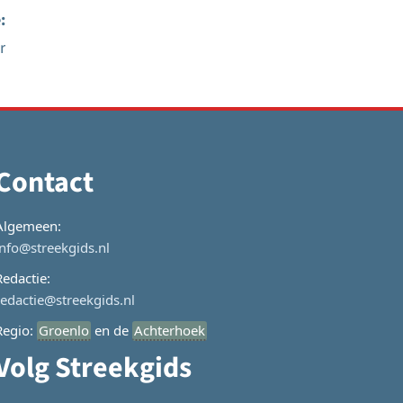
:
r
Contact
Algemeen:
info@streekgids.nl
Redactie:
redactie@streekgids.nl
Regio:
Groenlo
en de
Achterhoek
Volg Streekgids