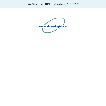
🌤️ Groenlo:
18°C
• Vandaag 18° / 27°
Ga
naar
de
inhoud