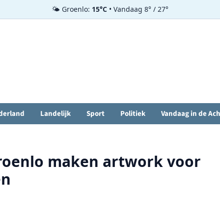
🌤️ Groenlo:
15°C
• Vandaag 8° / 27°
derland
Landelijk
Sport
Politiek
Vandaag in de Ac
roenlo maken artwork voor
en