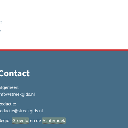
:
k
Contact
Algemeen:
info@streekgids.nl
Redactie:
redactie@streekgids.nl
Regio:
Groenlo
en de
Achterhoek