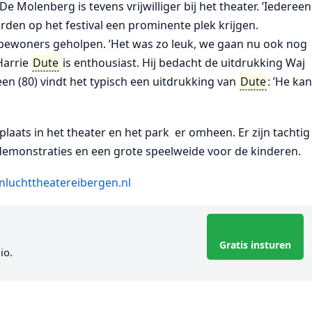
De Molenberg is tevens vrijwilliger bij het theater. ’Iedereen
rden op het festival een prominente plek krijgen.
bewoners geholpen. ’Het was zo leuk, we gaan nu ook nog
Harrie
Dute
is enthousiast. Hij bedacht de uitdrukking Waj
een (80) vindt het typisch een uitdrukking van
Dute
: ’He ka
plaats in het theater en het park er omheen. Er zijn tachtig
 demonstraties en een grote speelweide voor de kinderen.
luchttheatereibergen.nl
Gratis insturen
io.