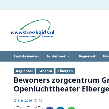
Ga
naar
de
inhoud
Laatste nieuws
Achterhoek
Regionaal
Gel
Regionaal
Groenlo
Eibergen
Bewoners zorgcentrum G
Openluchttheater Eiberg
5 juli 2016
791