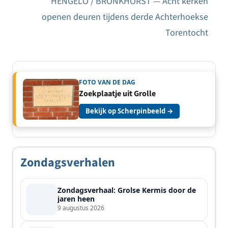
HENGELO / BRONKHORST — Acht kerken
openen deuren tijdens derde Achterhoekse
Torentocht
FOTO VAN DE DAG
Zoekplaatje uit Grolle
Bekijk op Scherpinbeeld →
Zondagsverhalen
Zondagsverhaal: Grolse Kermis door de
jaren heen
9 augustus 2026