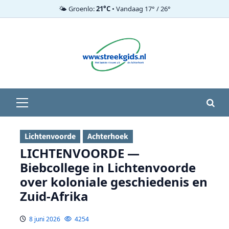
🌤️ Groenlo:
21°C
• Vandaag 17° / 26°
Ga
naar
de
inhoud
Primair
menu
Lichtenvoorde
Achterhoek
LICHTENVOORDE —
Biebcollege in Lichtenvoorde
over koloniale geschiedenis en
Zuid-Afrika
8 juni 2026
4254