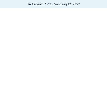
🌤️ Groenlo:
19°C
• Vandaag 12° / 22°
Ga
naar
de
inhoud