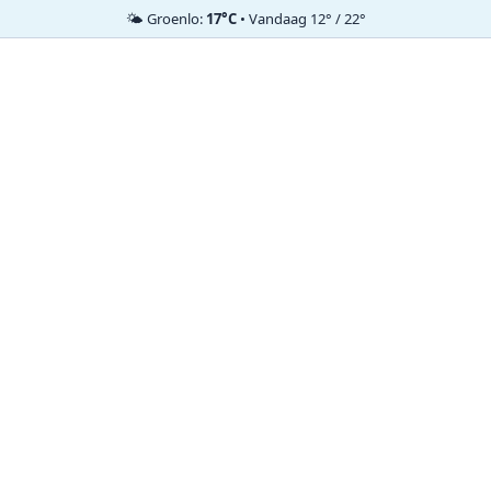
🌤️ Groenlo:
17°C
• Vandaag 12° / 22°
Ga
naar
de
inhoud