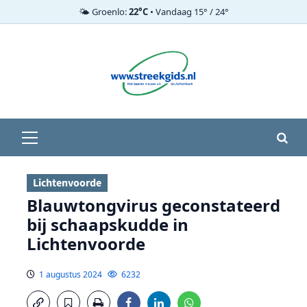
🌤️ Groenlo:
22°C
• Vandaag 15° / 24°
Ga
naar
de
inhoud
Primair
menu
Lichtenvoorde
Blauwtongvirus geconstateerd
bij schaapskudde in
Lichtenvoorde
1 augustus 2024
6232