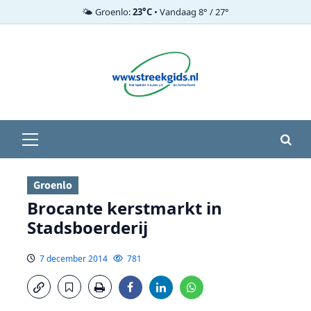
🌤️ Groenlo:
23°C
• Vandaag 8° / 27°
Ga
naar
de
inhoud
Primair
menu
Groenlo
Brocante kerstmarkt in
Stadsboerderij
7 december 2014
781