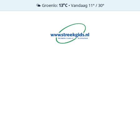
🌤️ Groenlo:
13°C
• Vandaag 11° / 30°
Ga
naar
de
inhoud