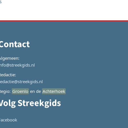
s
Contact
Algemeen:
info@streekgids.nl
Redactie:
redactie@streekgids.nl
Regio:
Groenlo
en de
Achterhoek
Volg Streekgids
Facebook