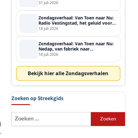
ontmoette
31 juli 2026
Zondagsverhaal: Van Toen naar Nu:
Radio Vestingstad, het geluid voor
heel de streek
18 juli 2026
Zondagsverhaal: Van Toen naar Nu:
Nedap, van fabriek naar
wereldspeler
18 juli 2026
e
Bekijk hier alle Zondagsverhalen
Zoeken op Streekgids
Zoeken
naar:
j
.