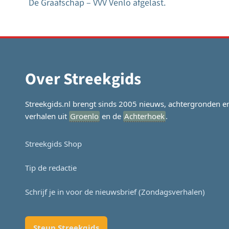
De Graafschap – VVV Venlo afgelast.
Bericht
navigatie
Over Streekgids
Streekgids.nl brengt sinds 2005 nieuws, achtergronden e
verhalen uit
Groenlo
en de
Achterhoek
.
Streekgids Shop
Tip de redactie
Schrijf je in voor de nieuwsbrief (Zondagsverhalen)
Steun Streekgids