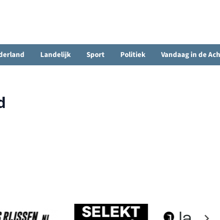
derland
Landelijk
Sport
Politiek
Vandaag in de Ac
d