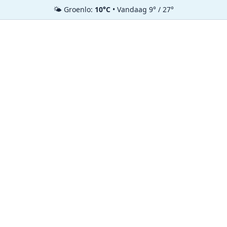
🌤️ Groenlo:
10°C
• Vandaag 9° / 27°