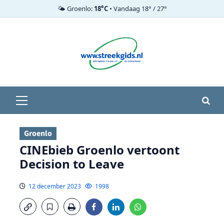
🌤️ Groenlo:
18°C
• Vandaag 18° / 27°
Ga
naar
de
inhoud
Primair
menu
Groenlo
CINEbieb Groenlo vertoont
Decision to Leave
12 december 2023
1998