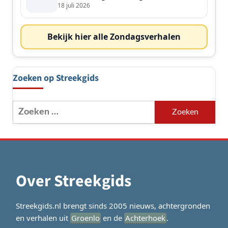
de streek
18 juli 2026
Bekijk hier alle Zondagsverhalen
Zoeken op Streekgids
Zoeken
naar:
Over Streekgids
Streekgids.nl brengt sinds 2005 nieuws, achtergronden
en verhalen uit
Groenlo
en de
Achterhoek
.