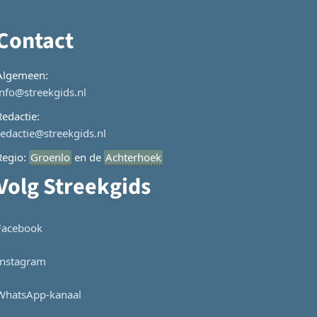
Contact
Algemeen:
info@streekgids.nl
Redactie:
redactie@streekgids.nl
Regio:
Groenlo
en de
Achterhoek
Volg Streekgids
Facebook
Instagram
WhatsApp-kanaal