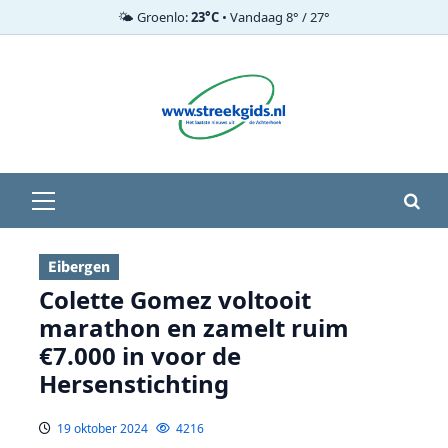
🌤️ Groenlo:
23°C
• Vandaag 8° / 27°
Ga
naar
de
inhoud
Primair
menu
Eibergen
Colette Gomez voltooit
marathon en zamelt ruim
€7.000 in voor de
Hersenstichting
19 oktober 2024
4216