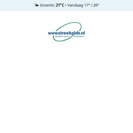
🌤️ Groenlo:
21°C
• Vandaag 17° / 26°
Ga
naar
de
inhoud