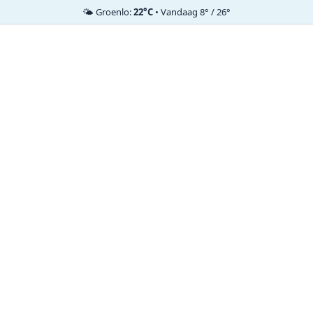
🌤️ Groenlo:
22°C
• Vandaag 8° / 26°
Ga
naar
de
inhoud