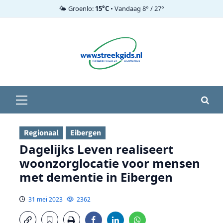
🌤️ Groenlo:
15°C
• Vandaag 8° / 27°
Ga
naar
de
inhoud
Primair
menu
Regionaal
Eibergen
Dagelijks Leven realiseert
woonzorglocatie voor mensen
met dementie in Eibergen
31 mei 2023
2362