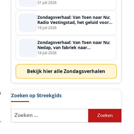
ontmoette
31 juli 2026
Zondagsverhaal: Van Toen naar Nu:
Radio Vestingstad, het geluid voor
heel de streek
18 juli 2026
Zondagsverhaal: Van Toen naar Nu:
Nedap, van fabriek naar
wereldspeler
18 juli 2026
Bekijk hier alle Zondagsverhalen
n
Zoeken op Streekgids
Zoeken
naar:
r