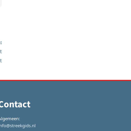
:
t
t
Contact
Algemeen:
info@streekgids.nl