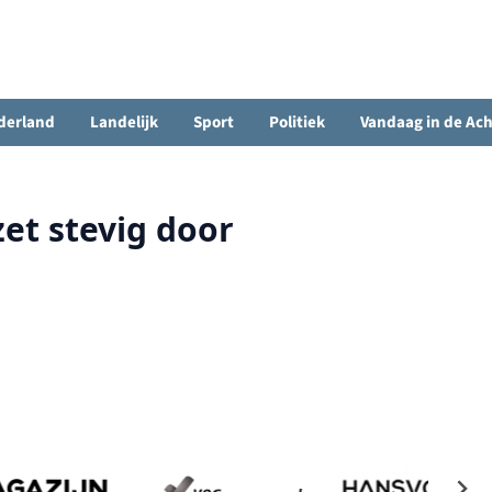
derland
Landelijk
Sport
Politiek
Vandaag in de Ac
et stevig door