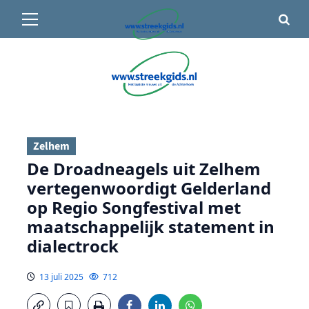
Primair
🌤️ Groenlo:
21°C
• Vandaag 15° / 24°
menu
Ga
naar
de
inhoud
Zelhem
De Droadneagels uit Zelhem
vertegenwoordigt Gelderland
op Regio Songfestival met
maatschappelijk statement in
dialectrock
13 juli 2025
712