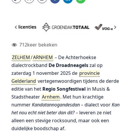
712
keer bekeken
ZELHEM
/
ARNHEM
– De Achterhoekse
dialectrockband
De Droadneagels
zal op
zaterdag 1 november 2025 de
provincie
Gelderland
vertegenwoordigen tijdens de derde
editie van het
Regio Songfestival
in Musis &
Stadstheater
Arnhem
. Met hun krachtige
nummer
Kandatannogandesdan
– dialect voor
Kan
het nou echt niet beter dan dit?
– leveren ze niet
alleen een stevige rocksound, maar ook een
duidelijke boodschap af.