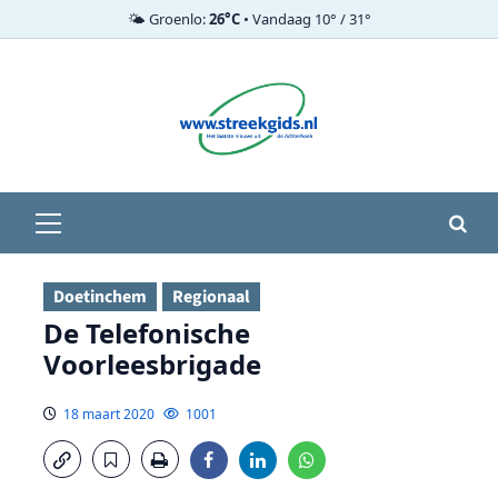
🌤️ Groenlo:
26°C
• Vandaag 10° / 31°
Ga
naar
de
inhoud
Primair
menu
Doetinchem
Regionaal
De Telefonische
Voorleesbrigade
18 maart 2020
1001