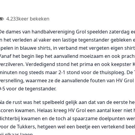
4.233
keer bekeken
De dames van handbalvereniging Grol speelden zaterdag een 
in het verleden al vaker een lastige tegenstander gebleken 
spelen in blauwe shirts, in verband met vergeten eigen shir
Vanaf het begin liep het aanvallend moeizaam en ook pracht
verzilveren. Verdedigend stond het prima en ook keepster 
minuten nog steeds maar 2-1 stond voor de thuisploeg. De
versnelling, waarmee ze de aanvallende fouten van HV Grol 
9-5 voor de tegenstander.
Na de rust was het spelbeeld gelijk aan dat van de eerste h
scoren kwamen. Helaas kreeg HV Grol een aantal keer niet 
dichterbij kwamen en de toch al spaarzame doelpunten wer
voor de Tukkers, hetgeen wel een beetje een vertekend beel
bij elkaar lagen.