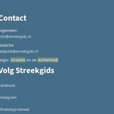
Contact
Algemeen:
info@streekgids.nl
Redactie:
redactie@streekgids.nl
Regio:
Groenlo
en de
Achterhoek
Volg Streekgids
Facebook
Instagram
WhatsApp-kanaal