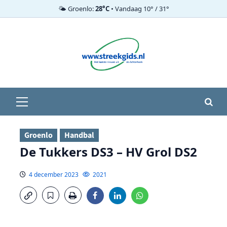
🌤️ Groenlo:
28°C
• Vandaag 10° / 31°
Ga
naar
de
inhoud
Primair
menu
Groenlo
Handbal
De Tukkers DS3 – HV Grol DS2
4 december 2023
2021