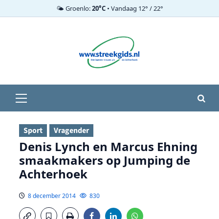
🌤️ Groenlo:
20°C
• Vandaag 12° / 22°
Ga
naar
de
inhoud
Primair
menu
Sport
Vragender
Denis Lynch en Marcus Ehning
smaakmakers op Jumping de
Achterhoek
8 december 2014
830