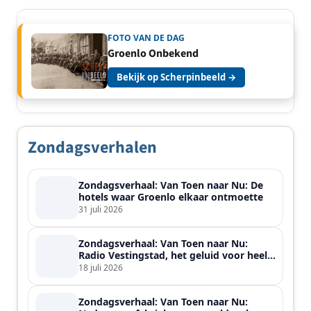
FOTO VAN DE DAG
Groenlo Onbekend
Bekijk op Scherpinbeeld →
Zondagsverhalen
Zondagsverhaal: Van Toen naar Nu: De
hotels waar Groenlo elkaar ontmoette
31 juli 2026
Zondagsverhaal: Van Toen naar Nu:
Radio Vestingstad, het geluid voor heel
de streek
18 juli 2026
Zondagsverhaal: Van Toen naar Nu: