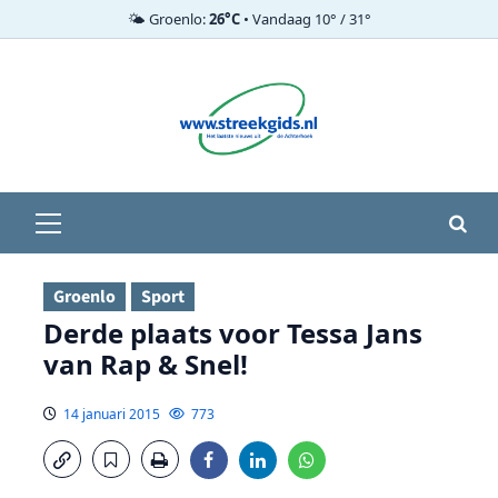
🌤️ Groenlo:
26°C
• Vandaag 10° / 31°
Ga
naar
de
inhoud
Primair
menu
Groenlo
Sport
Derde plaats voor Tessa Jans
van Rap & Snel!
14 januari 2015
773