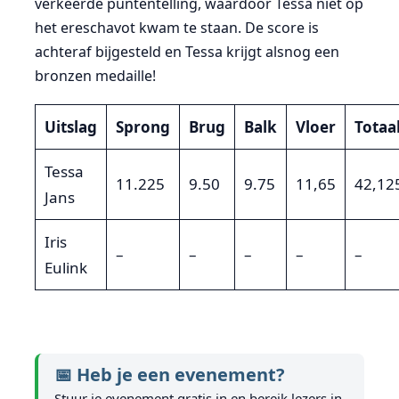
verkeerde puntentelling, waardoor Tessa niet op
het ereschavot kwam te staan. De score is
achteraf bijgesteld en Tessa krijgt alsnog een
bronzen medaille!
Uitslag
Sprong
Brug
Balk
Vloer
Totaa
Tessa
11.225
9.50
9.75
11,65
42,12
Jans
Iris
–
–
–
–
–
Eulink
📅 Heb je een evenement?
Stuur je evenement gratis in en bereik lezers in