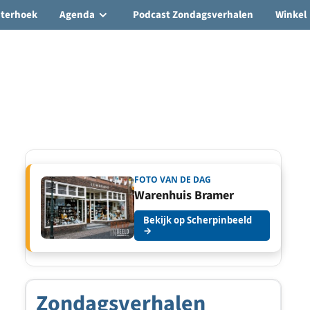
hterhoek
Agenda
Podcast Zondagsverhalen
Winkel
FOTO VAN DE DAG
Warenhuis Bramer
Bekijk op Scherpinbeeld
→
Zondagsverhalen