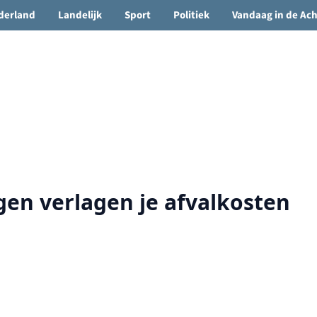
🌤️ Groenlo:
16°C
• Vandaag 16° / 25°
derland
Landelijk
Sport
Politiek
Vandaag in de Ac
gen verlagen je afvalkosten