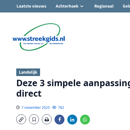
Laatste nieuws
Achterhoek
Regionaal
Gel
Ga
naar
de
inhoud
Landelijk
Deze 3 simpele aanpassin
direct
7 november 2025
782