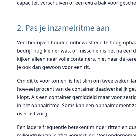
capaciteit verschuiven of een extra bak voor gesch
2. Pas je inzamelritme aan
Veel bedrijven houden onbewust een te hoog ophaal
bedrijf nog kleiner was, of misschien is het na e
kijken alleen naar volle containers, niet naar de k
je ook dan gewoon voor een rit.
Om dit te voorkomen, is het slim om twee weken l
hoeveel procent van de container daadwerkelijk gevul
klopt. Als een container gemiddeld maar voor zesti
in het ophaalritme. Soms kan een ophaalmoment ze
overlast zorgt.
Een lagere frequentie betekent minder ritten en du
milieudruk van je afvalverwerking. Veel ondernemer