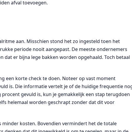
eiden afval toevoegen.
ritme aan. Misschien stond het zo ingesteld toen het
en drukke periode nooit aangepast. De meeste ondernemers
eren dat er bijna lege bakken worden opgehaald. Toch betaal
ang een korte check te doen. Noteer op vast moment
d is. Die informatie vertelt je of de huidige frequentie no
g procent gevuld is, kun je gemakkelijk een stap terugdoen
lfs helemaal worden geschrapt zonder dat dit voor
s minder kosten. Bovendien vermindert het de totale
s denken dat dit ingewikkeld is om te regelen, maar in de