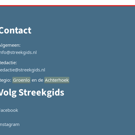
Contact
Algemeen:
info@streekgids.nl
Redactie:
redactie@streekgids.nl
Regio:
Groenlo
en de
Achterhoek
Volg Streekgids
Facebook
Instagram