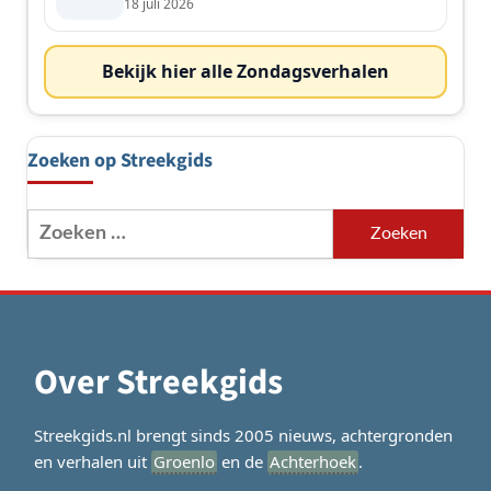
de streek
18 juli 2026
Bekijk hier alle Zondagsverhalen
Zoeken op Streekgids
Zoeken
naar:
Over Streekgids
Streekgids.nl brengt sinds 2005 nieuws, achtergronden
en verhalen uit
Groenlo
en de
Achterhoek
.