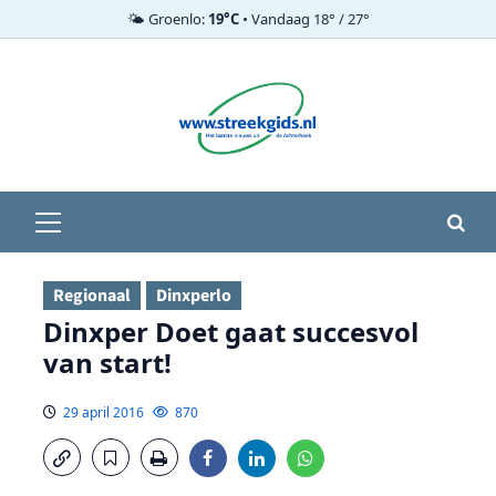
🌤️ Groenlo:
19°C
• Vandaag 18° / 27°
Ga
naar
de
inhoud
Primair
menu
Regionaal
Dinxperlo
Dinxper Doet gaat succesvol
van start!
29 april 2016
870