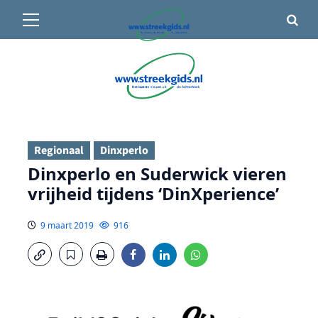
Primair
🌤️ Groenlo:
23°C
• Vandaag 15° / 24°
menu
Ga
naar
de
inhoud
Regionaal
Dinxperlo
Dinxperlo en Suderwick vieren
vrijheid tijdens ‘DinXperience’
9 maart 2019
916