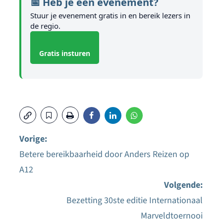
📅 Heb je een evenement?
Stuur je evenement gratis in en bereik lezers in
de regio.
Gratis insturen
Vorige:
Betere bereikbaarheid door Anders Reizen op
Bericht
A12
navigatie
Volgende:
Bezetting 30ste editie Internationaal
Marveldtoernooi