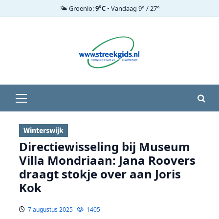
🌤️ Groenlo:
9°C
• Vandaag 9° / 27°
Ga
naar
de
inhoud
Primair
menu
Winterswijk
Directiewisseling bij Museum
Villa Mondriaan: Jana Roovers
draagt stokje over aan Joris
Kok
7 augustus 2025
1405