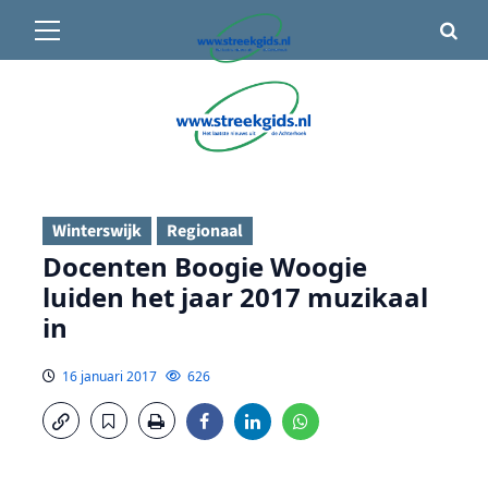
Primair
🌤️ Groenlo:
19°C
• Vandaag 15° / 24°
menu
Ga
naar
de
inhoud
Winterswijk
Regionaal
Docenten Boogie Woogie
luiden het jaar 2017 muzikaal
in
16 januari 2017
626