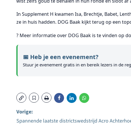
wist zelfs goud te behalen in hun ronde en sloot af
In Supplement H kwamen Isa, Brechtje, Babet, Lenthe,
ze in huis hadden. DOG Baak kijkt terug op een topda
? Meer informatie over DOG Baak is te vinden op d
📅 Heb je een evenement?
Stuur je evenement gratis in en bereik lezers in de reg
Vorige:
Spannende laatste districtswedstrijd Acro Achterho
Bericht