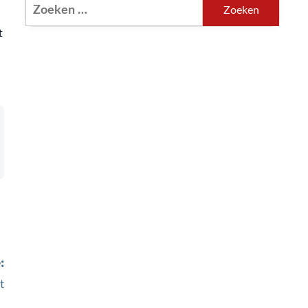
Zoeken
naar:
t
:
t