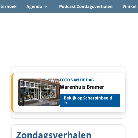
hterhoek
Agenda
Podcast Zondagsverhalen
Winkel
FOTO VAN DE DAG
Warenhuis Bramer
Bekijk op Scherpinbeeld
→
Zondagsverhalen