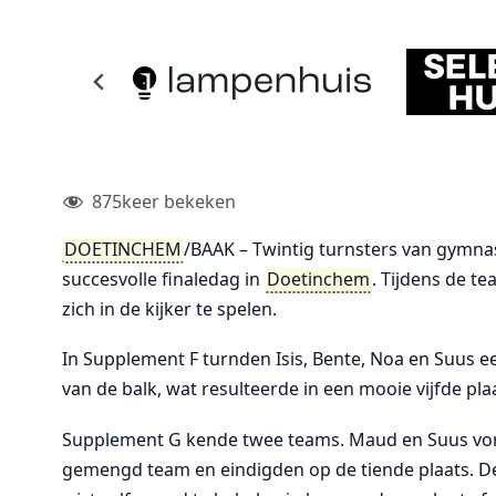
875
keer bekeken
DOETINCHEM
/BAAK – Twintig turnsters van gymna
succesvolle finaledag in
Doetinchem
. Tijdens de t
zich in de kijker te spelen.
In Supplement F turnden Isis, Bente, Noa en Suus ee
van de balk, wat resulteerde in een mooie vijfde pla
Supplement G kende twee teams. Maud en Suus vo
gemengd team en eindigden op de tiende plaats. De a