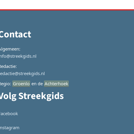
Contact
Algemeen:
info@streekgids.nl
Redactie:
redactie@streekgids.nl
Regio:
Groenlo
en de
Achterhoek
Volg Streekgids
Facebook
Instagram