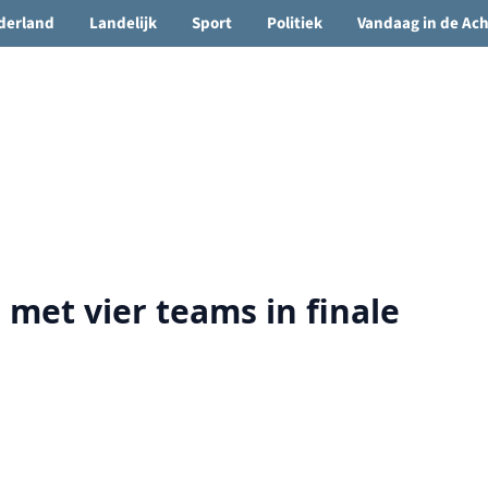
🌤️ Groenlo:
17°C
• Vandaag 16° / 25°
derland
Landelijk
Sport
Politiek
Vandaag in de Ac
met vier teams in finale