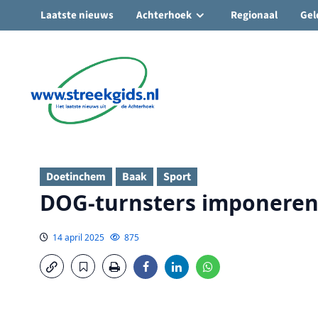
Laatste nieuws
Achterhoek
Regionaal
Gel
Ga
naar
de
inhoud
Doetinchem
Baak
Sport
DOG-turnsters imponeren 
14 april 2025
875