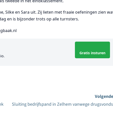
 als tweede in het eindklassement.
 Silke en Sara uit. Zij lieten met fraaie oefeningen zien wa
g en is bijzonder trots op alle turnsters.
ogbaak.nl
Gratis insturen
io.
Volgende
ek
Sluiting bedrijfspand in Zelhem vanwege drugsvonds