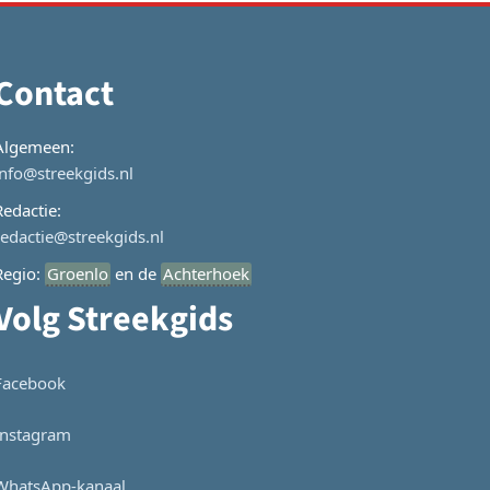
Contact
Algemeen:
info@streekgids.nl
Redactie:
redactie@streekgids.nl
Regio:
Groenlo
en de
Achterhoek
Volg Streekgids
Facebook
Instagram
WhatsApp-kanaal