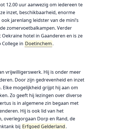
 tot 12.00 uur aanwezig om iedereen te
oze inzet, beschikbaarheid, enorme
 ook jarenlang leidster van de mini’s
n de zomervoetbalkampen. Verder
et Oekraine hotel in Gaanderen en is ze
 College in
Doetinchem
.
n vrijwilligerswerk. Hij is onder meer
deren. Door zijn gedrevenheid en inzet
. Elke mogelijkheid grijpt hij aan om
en. Zo geeft hij lezingen over diverse
ertus is in algemene zin begaan met
deren. Hij is ook lid van het
n, overlegorgaan Dorp en Rand, de
nktank bij
Erfgoed Gelderland
.