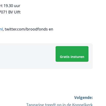
rt 19.30 uur
7071 BV Ulft
nl
, twitter.com/broodfonds en
Gratis insturen
Volgende:
Tangarine treedt op in de Koppelkerk