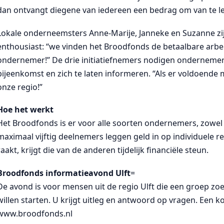
dan ontvangt diegene van iedereen een bedrag om van te l
Lokale onderneemsters Anne-Marije, Janneke en Suzanne zij
enthousiast: “we vinden het Broodfonds de betaalbare arb
ondernemer!” De drie initiatiefnemers nodigen ondernemers
bijeenkomst en zich te laten informeren. “Als er voldoend
onze regio!”
Hoe het werkt
Het Broodfonds is er voor alle soorten ondernemers, zowel 
maximaal vijftig deelnemers leggen geld in op individuele 
raakt, krijgt die van de anderen tijdelijk financiële steun.
Broodfonds informatieavond Ulft
=
De avond is voor mensen uit de regio Ulft die een groep zoe
willen starten. U krijgt uitleg en antwoord op vragen. Een ko
www.broodfonds.nl