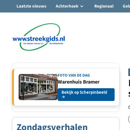
Laatste nieuws
Achterhoek
Regionaal
Gel
Ga
naar
de
inhoud
FOTO VAN DE DAG
Warenhuis Bramer
Bekijk op Scherpinbeeld
→
Zondagsverhalen