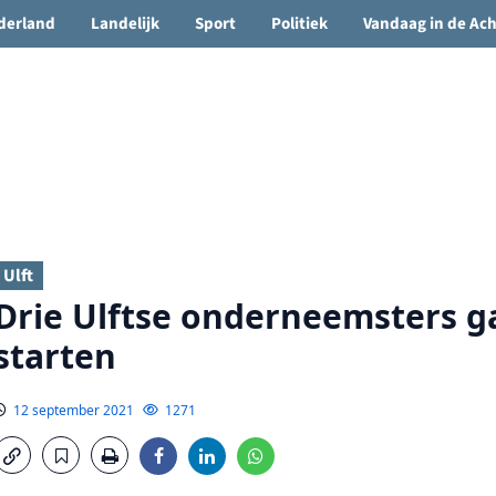
🌤️ Groenlo:
23°C
• Vandaag 15° / 24°
derland
Landelijk
Sport
Politiek
Vandaag in de Ac
Ulft
Drie Ulftse onderneemsters 
starten
12 september 2021
1271