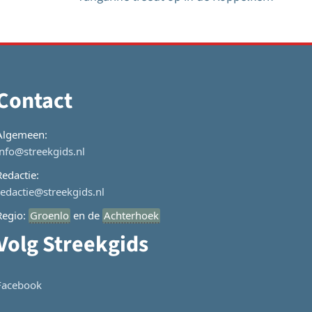
Contact
Algemeen:
info@streekgids.nl
Redactie:
redactie@streekgids.nl
Regio:
Groenlo
en de
Achterhoek
Volg Streekgids
Facebook