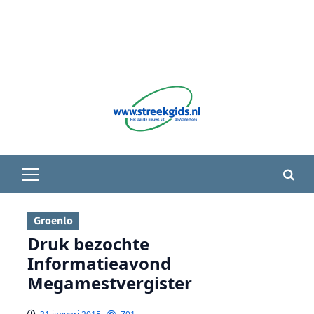
Primair
menu
Groenlo
Druk bezochte
Informatieavond
Megamestvergister