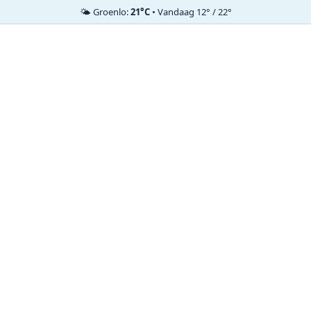
🌤️ Groenlo:
21°C
• Vandaag 12° / 22°
Ga
naar
de
inhoud