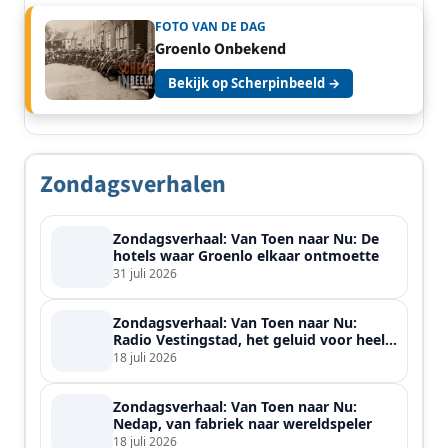
FOTO VAN DE DAG
Groenlo Onbekend
Bekijk op Scherpinbeeld →
Zondagsverhalen
Zondagsverhaal: Van Toen naar Nu: De
hotels waar Groenlo elkaar ontmoette
31 juli 2026
Zondagsverhaal: Van Toen naar Nu:
Radio Vestingstad, het geluid voor heel
de streek
18 juli 2026
Zondagsverhaal: Van Toen naar Nu:
Nedap, van fabriek naar wereldspeler
18 juli 2026