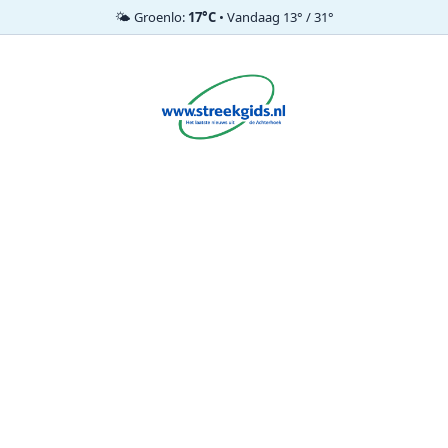
🌤️ Groenlo:
17°C
• Vandaag 13° / 31°
Ga
naar
de
inhoud