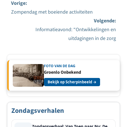
Vorige:
Zompendag met boeiende activiteiten
Bericht
Volgende:
navigatie
Informatieavond: “Ontwikkelingen en
uitdagingen in de zorg
FOTO VAN DE DAG
Groenlo Onbekend
Bekijk op Scherpinbeeld →
Zondagsverhalen
Zondagsverhaal: Van Toen naar Nu: De