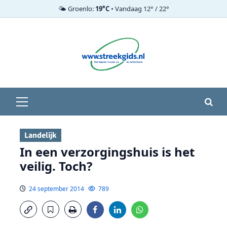
🌤️ Groenlo:
19°C
• Vandaag 12° / 22°
Ga
naar
de
inhoud
Primair
menu
Landelijk
In een verzorgingshuis is het
veilig. Toch?
24 september 2014
789