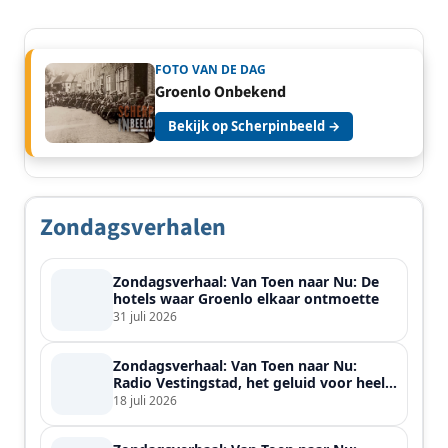
FOTO VAN DE DAG
Groenlo Onbekend
Bekijk op Scherpinbeeld →
Zondagsverhalen
Zondagsverhaal: Van Toen naar Nu: De
hotels waar Groenlo elkaar ontmoette
31 juli 2026
Zondagsverhaal: Van Toen naar Nu:
Radio Vestingstad, het geluid voor heel
de streek
18 juli 2026