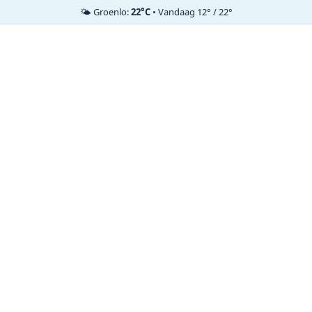
🌤️ Groenlo:
22°C
• Vandaag 12° / 22°
Ga
naar
de
inhoud