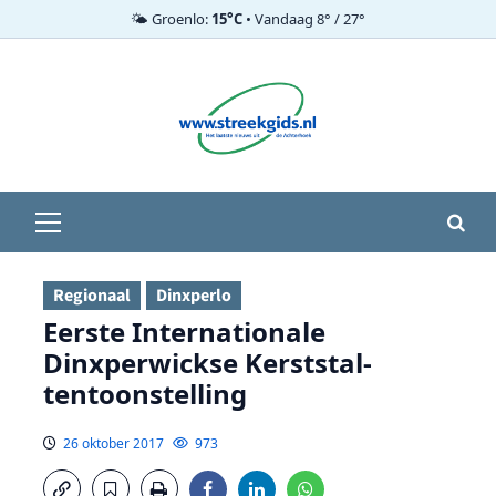
🌤️ Groenlo:
15°C
• Vandaag 8° / 27°
Ga
naar
de
inhoud
Primair
menu
Regionaal
Dinxperlo
Eerste Internationale
Dinxperwickse Kerststal-
tentoonstelling
26 oktober 2017
973