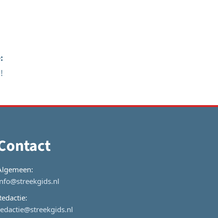
:
!
Contact
Algemeen:
info@streekgids.nl
Redactie:
redactie@streekgids.nl