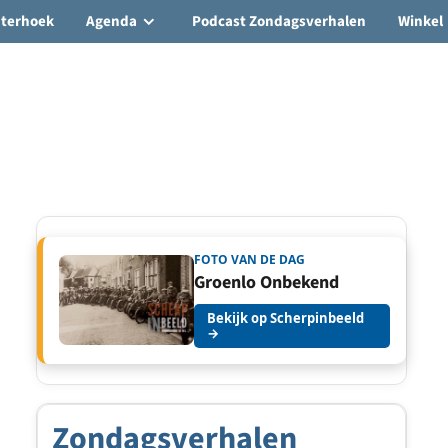
hterhoek
Agenda
Podcast Zondagsverhalen
Winkel
FOTO VAN DE DAG
Groenlo Onbekend
Bekijk op Scherpinbeeld
→
Zondagsverhalen