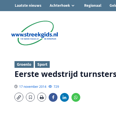
Laatste nieuws
Achterhoek
Regionaal
Gel
Ga
naar
de
inhoud
Groenlo
Sport
Eerste wedstrijd turnster
17 november 2014
729