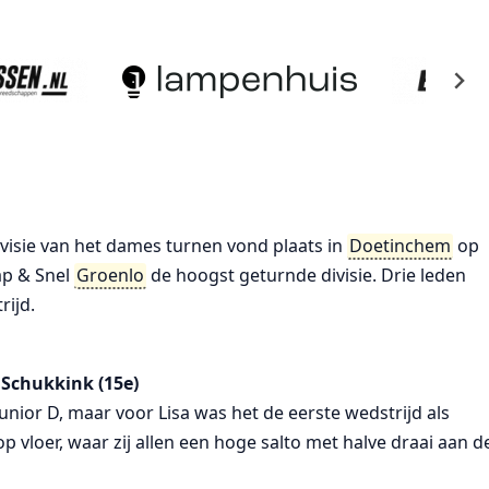
visie van het dames turnen vond plaats in
Doetinchem
op
ap & Snel
Groenlo
de hoogst geturnde divisie. Drie leden
ijd.
a Schukkink (15e)
junior D, maar voor Lisa was het de eerste wedstrijd als
p vloer, waar zij allen een hoge salto met halve draai aan d