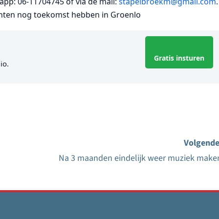
app: 06-11704745 of via de mail:
stapelbroekm@gmail.com
.
nten nog toekomst hebben in Groenlo
Gratis insturen
io.
Volgende
Na 3 maanden eindelijk weer muziek make