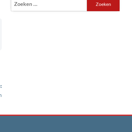
Zoeken
naar:
:
n