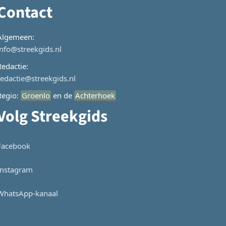
Contact
Algemeen:
info@streekgids.nl
Redactie:
redactie@streekgids.nl
Regio:
Groenlo
en de
Achterhoek
Volg Streekgids
Facebook
Instagram
WhatsApp-kanaal