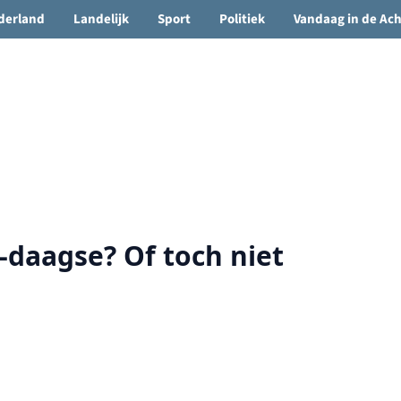
🌤️ Groenlo:
13°C
• Vandaag 13° / 22°
derland
Landelijk
Sport
Politiek
Vandaag in de Ac
-daagse? Of toch niet