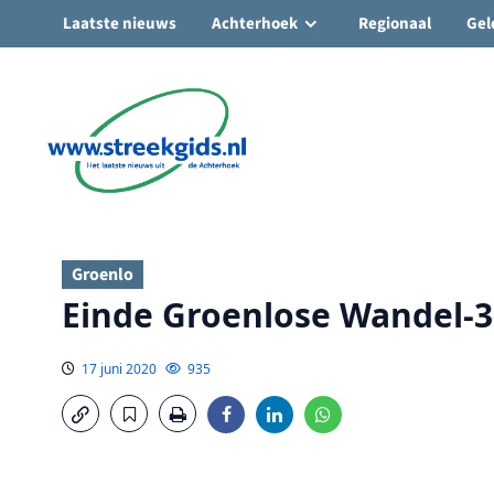
Laatste nieuws
Achterhoek
Regionaal
Gel
Ga
naar
de
inhoud
Groenlo
Einde Groenlose Wandel-3
17 juni 2020
935