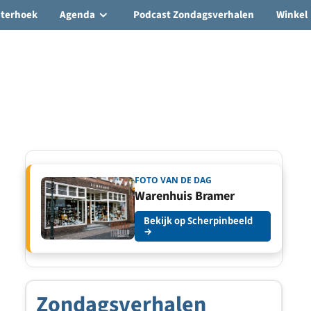
hterhoek
Agenda
Podcast Zondagsverhalen
Winkel
FOTO VAN DE DAG
Warenhuis Bramer
Bekijk op Scherpinbeeld
→
Zondagsverhalen