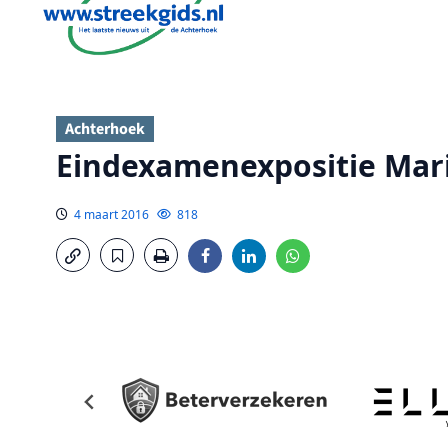
Achterhoek
Eindexamenexpositie Ma
4 maart 2016
818