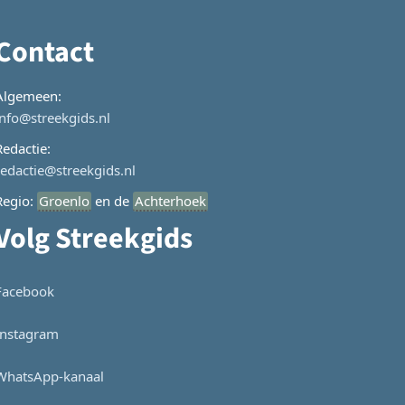
Contact
Algemeen:
info@streekgids.nl
Redactie:
redactie@streekgids.nl
Regio:
Groenlo
en de
Achterhoek
Volg Streekgids
Facebook
Instagram
WhatsApp-kanaal