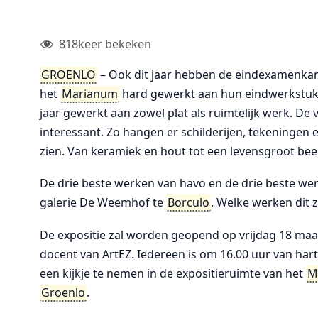
818
keer bekeken
GROENLO
– Ook dit jaar hebben de eindexamenkan
het
Marianum
hard gewerkt aan hun eindwerkstukk
jaar gewerkt aan zowel plat als ruimtelijk werk. D
interessant. Zo hangen er schilderijen, tekeningen e
zien. Van keramiek en hout tot een levensgroot bee
De drie beste werken van havo en de drie beste we
galerie De Weemhof te
Borculo
. Welke werken dit 
De expositie zal worden geopend op vrijdag 18 maa
docent van ArtEZ. Iedereen is om 16.00 uur van har
een kijkje te nemen in de expositieruimte van het
M
Groenlo
.