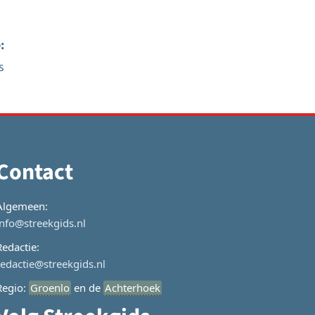
:
s
Contact
Algemeen:
info@streekgids.nl
Redactie:
redactie@streekgids.nl
Regio:
Groenlo
en de
Achterhoek