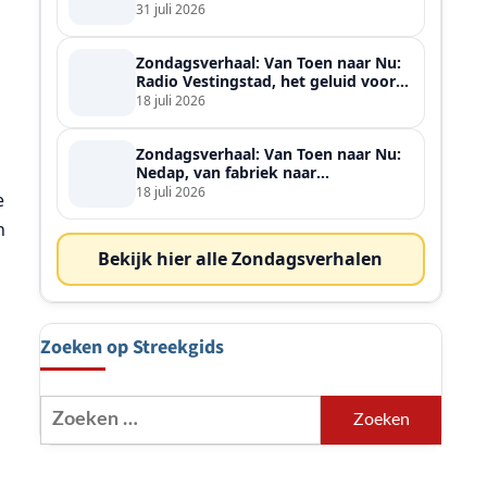
ontmoette
31 juli 2026
Zondagsverhaal: Van Toen naar Nu:
Radio Vestingstad, het geluid voor
heel de streek
18 juli 2026
Zondagsverhaal: Van Toen naar Nu:
Nedap, van fabriek naar
wereldspeler
18 juli 2026
e
n
Bekijk hier alle Zondagsverhalen
Zoeken op Streekgids
Zoeken
naar: