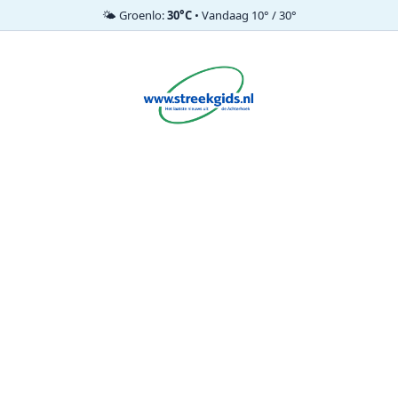
🌤️ Groenlo:
30°C
• Vandaag 10° / 30°
Ga
naar
de
inhoud