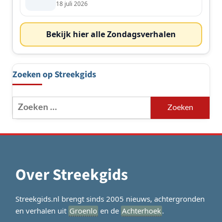
de streek
18 juli 2026
Bekijk hier alle Zondagsverhalen
Zoeken op Streekgids
Zoeken
naar:
Over Streekgids
Streekgids.nl brengt sinds 2005 nieuws, achtergronden
en verhalen uit
Groenlo
en de
Achterhoek
.