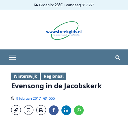
🌤️ Groenlo:
23°C
• Vandaag 8° / 27°
Ga
naar
de
inhoud
Primair
menu
Winterswijk
Regionaal
Evensong in de Jacobskerk
9 februari 2017
555