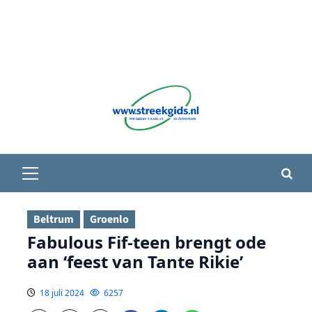
Primair
menu
Beltrum
Groenlo
Fabulous Fif-teen brengt ode
aan ‘feest van Tante Rikie’
18 juli 2024
6257