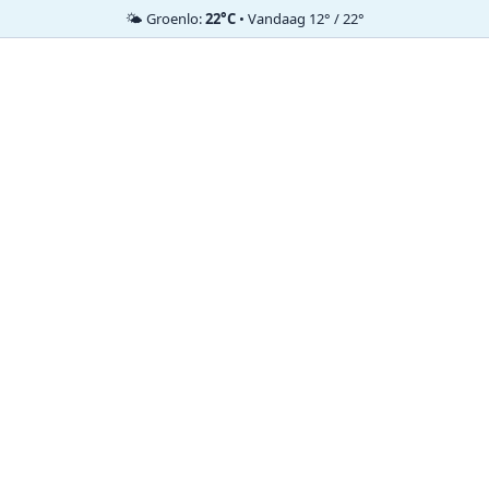
🌤️ Groenlo:
22°C
• Vandaag 12° / 22°
Ga
naar
de
inhoud