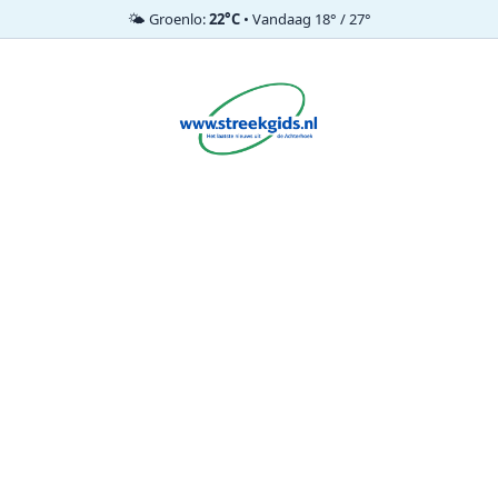
🌤️ Groenlo:
22°C
• Vandaag 18° / 27°
Ga
naar
de
inhoud