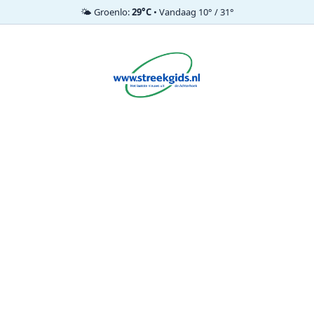
🌤️ Groenlo:
29°C
• Vandaag 10° / 31°
Ga
naar
de
inhoud